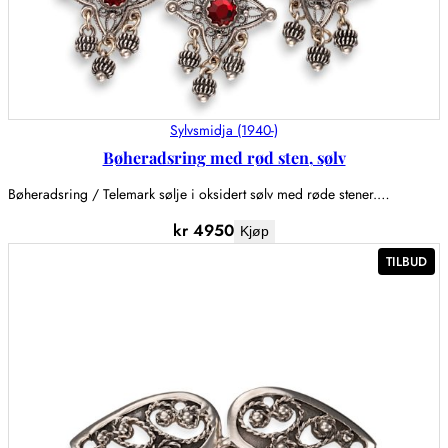
Sylvsmidja (1940-)
Bøheradsring med rød sten, sølv
Bøheradsring / Telemark sølje i oksidert sølv med røde stener.…
kr
4950
Kjøp
PR
TILBUD
PÅ
SA