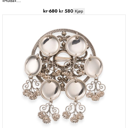
«Hulda».…
kr
680
kr
580
Kjøp