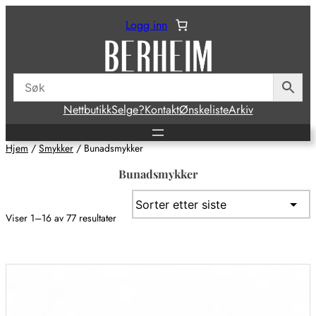
Hopp
Logg inn
til
innhold
Nettbutikk
Selge?
Kontakt
Ønskeliste
Arkiv
Hjem
/
Smykker
/ Bunadsmykker
Bunadsmykker
Sortert
Viser 1–16 av 77 resultater
etter
siste