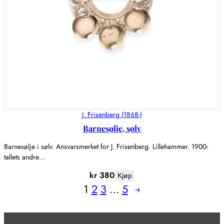
J. Frisenberg (1868-)
Barnesølje, sølv
Barnesølje i sølv. Ansvarsmerket for J. Frisenberg. Lillehammer. 1900-
tallets andre…
kr
380
Kjøp
1
2
3
…
5
→