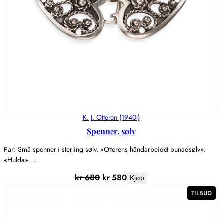
K. J. Otteren (1940-)
Spenner, sølv
Par: Små spenner i sterling sølv. «Otterens håndarbeidet bunadsølv».
«Hulda».…
kr
680
kr
580
Kjøp
PR
TILBUD
PÅ
SA