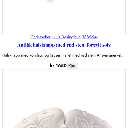
Christopher Julius Desingthun (1886-94)
Antikk halsknapp med rød sten, forgylt sølv
Halsknapp med korslauv og kruser. Fattet med rød sten. Ansvarsmerket…
kr
1650
Kjøp