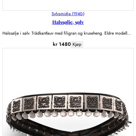
Sylvsmidja (1940-)
Halssølje, sølv
Halssølje i sølv. Trådkantlauv med filigran og kruseheng. Eldre modell…
kr
1480
Kjøp