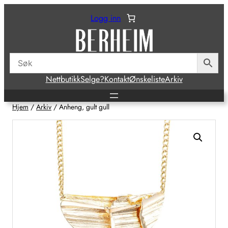
Hopp
Logg inn
til
innhold
Nettbutikk
Selge?
Kontakt
Ønskeliste
Arkiv
Hjem
/
Arkiv
/ Anheng, gult gull