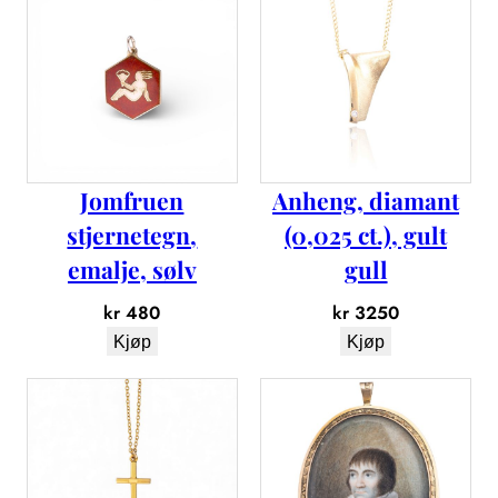
a
n
t
a
l
l
Jomfruen
Anheng, diamant
stjernetegn,
(0,025 ct.), gult
emalje, sølv
gull
kr
480
kr
3250
Kjøp
Kjøp