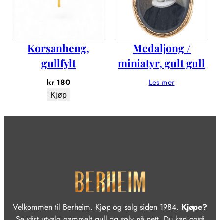
Korsanheng,
Medaljong /
gullfylt
miniatyr, gult gull
kr
180
Les mer
Kjøp
Velkommen til Berheim. Kjøp og salg siden 1984.
Kjøpe?
Se vårt utvalg gammelt gull og sølv på nett. Du kan også