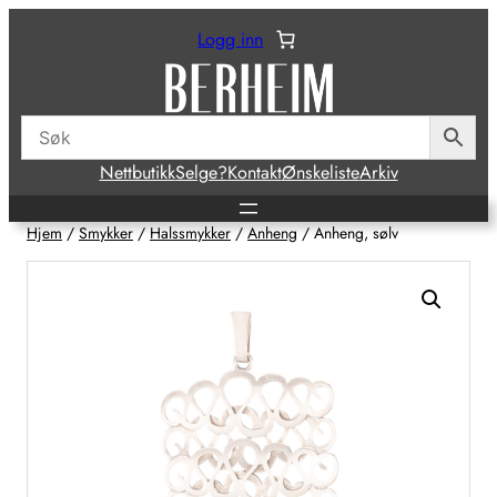
Hopp
Logg inn
til
innhold
Nettbutikk
Selge?
Kontakt
Ønskeliste
Arkiv
Hjem
/
Smykker
/
Halssmykker
/
Anheng
/ Anheng, sølv