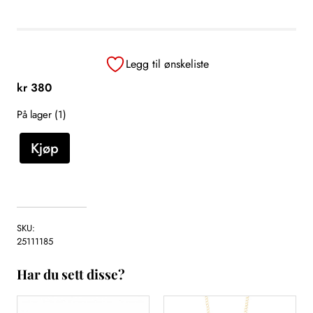
Legg til ønskeliste
kr
380
På lager (1)
A
Kjøp
n
h
e
n
g
SKU:
,
25111185
s
Har du sett disse?
ø
l
v