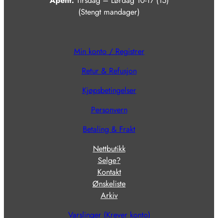
Åpent:
Tirsdag – Lørdag 10-17 (15)
(Stengt mandager)
Min konto / Registrer
Retur & Refusjon
Kjøpsbetingelser
Personvern
Betaling & Frakt
Nettbutikk
Selge?
Kontakt
Ønskeliste
Arkiv
Varslinger (Krever konto)