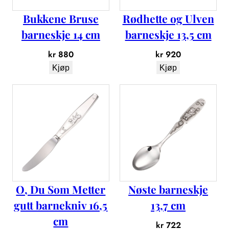
2
Bukkene Bruse
Rødhette og Ulven
c
m
barneskje 14 cm
barneskje 13,5 cm
a
kr
880
kr
920
n
t
Kjøp
Kjøp
a
l
l
O, Du Som Metter
Nøste barneskje
gutt barnekniv 16,5
13,7 cm
cm
kr
722