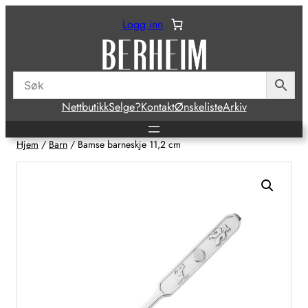
Hopp
Logg inn
til
innhold
Nettbutikk
Selge?
Kontakt
Ønskeliste
Arkiv
Hjem
/
Barn
/ Bamse barneskje 11,2 cm