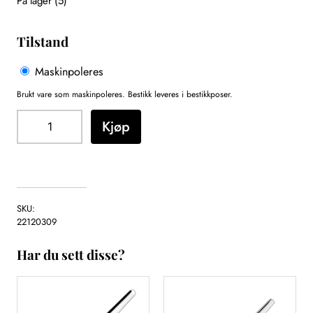
På lager (5)
Tilstand
Maskinpoleres
Brukt vare som maskinpoleres. Bestikk leveres i bestikkposer.
E
Kjøp
l
i
s
a
b
SKU:
e
22120309
t
h
Har du sett disse?
a
n
r