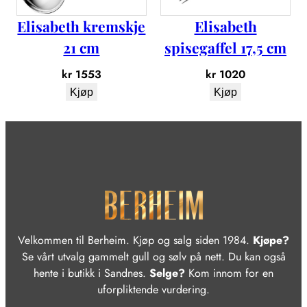
a
Elisabeth kremskje
Elisabeth
n
t
21 cm
spisegaffel 17,5 cm
a
kr
1553
kr
1020
l
l
Kjøp
Kjøp
Velkommen til Berheim. Kjøp og salg siden 1984.
Kjøpe?
Se vårt utvalg gammelt gull og sølv på nett. Du kan også
hente i butikk i Sandnes.
Selge?
Kom innom for en
uforpliktende vurdering.