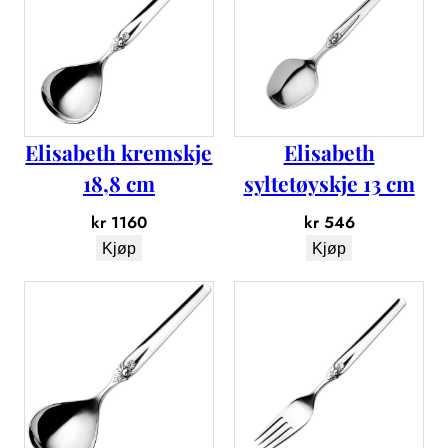
e
t
n
i
n
g
Elisabeth kremskje
Elisabeth
s
g
18,8 cm
syltetøyskje 13 cm
a
kr
1160
kr
546
f
f
Kjøp
Kjøp
e
l
2
1
,
5
c
m