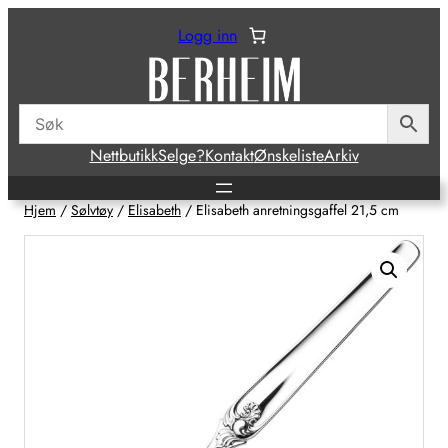
Hopp
Logg inn
til
innhold
Nettbutikk
Selge?
Kontakt
Ønskeliste
Arkiv
Hjem
/
Sølvtøy
/
Elisabeth
/ Elisabeth anretningsgaffel 21,5 cm