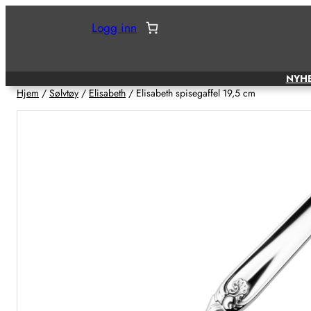
Hopp
Logg inn
til
innhold
NYH
Hjem
/
Sølvtøy
/
Elisabeth
/ Elisabeth spisegaffel 19,5 cm