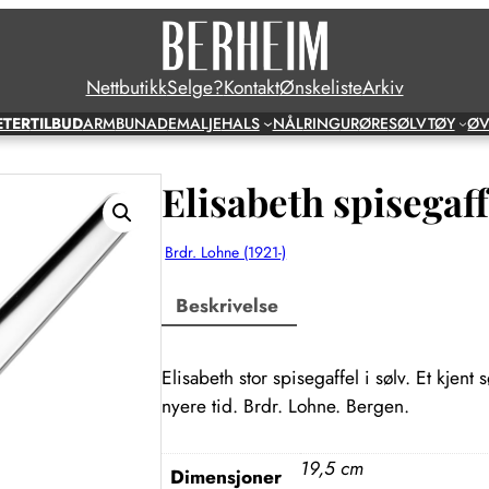
Nettbutikk
Selge?
Kontakt
Ønskeliste
Arkiv
ETER
TILBUD
ARM
BUNAD
EMALJE
HALS
NÅL
RING
UR
ØRE
SØLVTØY
ØV
Elisabeth spisegaff
Brdr. Lohne (1921-)
Beskrivelse
Elisabeth stor spisegaffel i sølv. Et kjent
nyere tid. Brdr. Lohne. Bergen.
19,5 cm
Dimensjoner