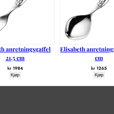
th anretningsgaffel
Elisabeth anretnings
21,5 cm
cm
kr
1984
kr
1265
Kjøp
Kjøp