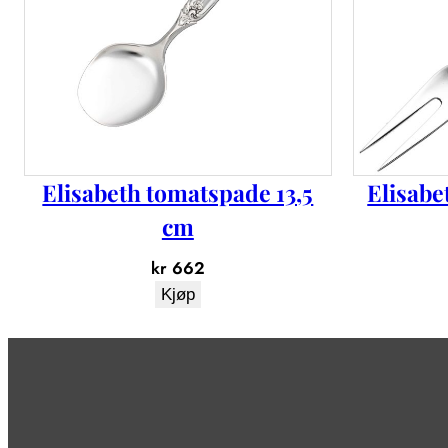
Elisabeth tomatspade 13,5
Elisabe
cm
kr
662
Kjøp