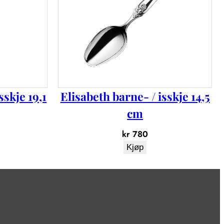
skje 19,1
Elisabeth barne- / isskje 14,5
cm
kr
780
Kjøp