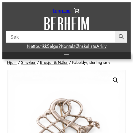
Hopp
Logg inn
til
innhold
Nettbutikk
Selge?
Kontakt
Ønskeliste
Arkiv
Hjem
/
Smykker
/
Brosjer & Nåler
/ Fabeldyr, sterling sølv