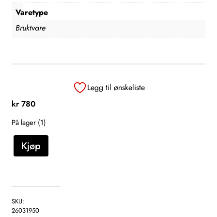
Varetype
Bruktvare
Legg til ønskeliste
kr
780
På lager (1)
F
Kjøp
a
b
e
l
d
SKU:
y
26031950