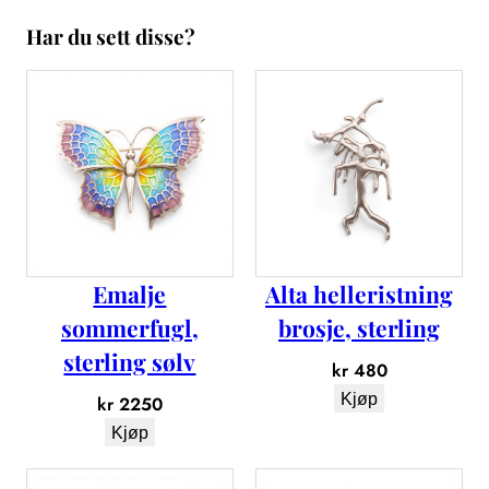
r
Har du sett disse?
,
s
t
e
r
l
i
n
g
s
Emalje
Alta helleristning
ø
l
sommerfugl,
brosje, sterling
v
sterling sølv
kr
480
a
Kjøp
n
kr
2250
t
Kjøp
a
l