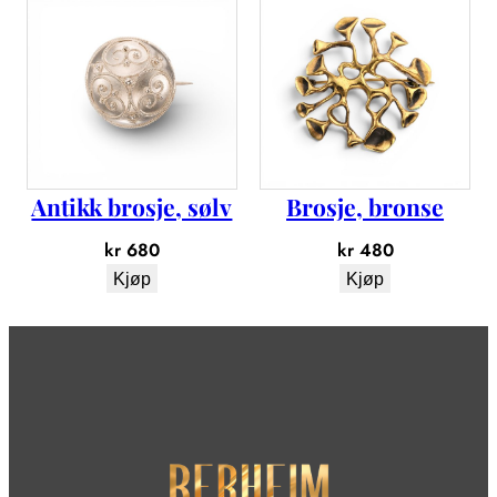
l
Antikk brosje, sølv
Brosje, bronse
kr
680
kr
480
Kjøp
Kjøp