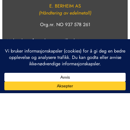
E. BERHEIM AS
(Håndtering av edelmetall)
Org.nr. NO 937 578 261
Nyhetsbrev for nyheter og tilbud
Bekreft
2026 © Berheim antik – berheim.no – Innhold kan ikke
brukes uten tillatelse