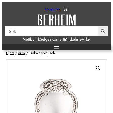
Hopp
Logg inn
til
innhold
Nettbutikk
Selge?
Kontakt
Ønskeliste
Arkiv
Hjem
/
Arkiv
/ Frakkeskjold, sølv