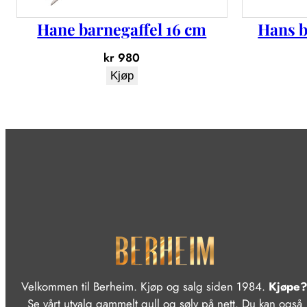
Hane barnegaffel 16 cm
Hans b
kr
980
Kjøp
Velkommen til Berheim. Kjøp og salg siden 1984.
Kjøpe
Se vårt utvalg gammelt gull og sølv på nett. Du kan også