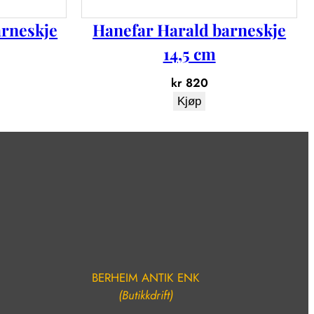
arneskje
Hanefar Harald barneskje
14,5 cm
kr
820
Kjøp
BERHEIM ANTIK ENK
(Butikkdrift)