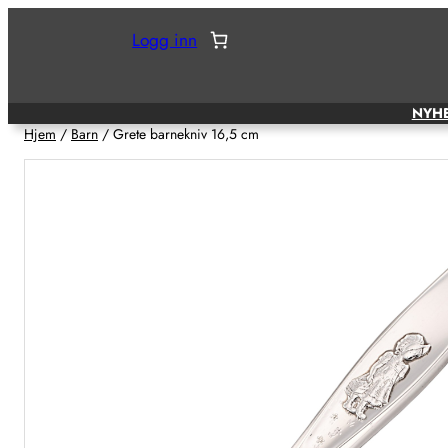
Hopp
Logg inn
til
innhold
NYH
Hjem
/
Barn
/ Grete barnekniv 16,5 cm