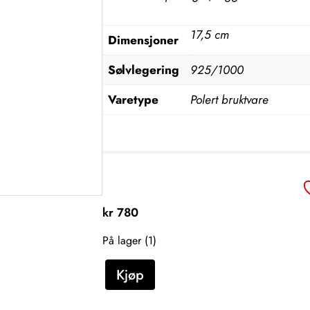
17,5 cm
Dimensjoner
Sølvlegering
925/1000
Varetype
Polert bruktvare
kr
780
På lager (1)
G
Kjøp
r
e