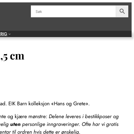
RIG
,5 cm
blad. EIK Barn kolleksjon «Hans og Grete».
ente og kjære mønstre:
Delene leveres i bestikkposer og
gelig
uten
personlige inngraveringer. Ofte har vi gratis
tar til ordren hvis dette er ønskelig.