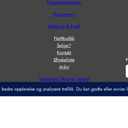
Kjøpsbetingelser
Personvern
Betaling & Frakt
Nettbutikk
Selge?
Kontakt
N
Ønskeliste
Arkiv
Varslinger (Krever konto)
6 © Berheim antik – berheim.no – Innhold kan ikke brukes uten tillat