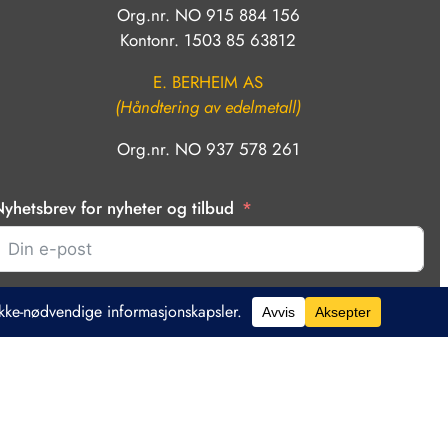
Org.nr. NO 915 884 156
Kontonr. 1503 85 63812
E. BERHEIM AS
(Håndtering av edelmetall)
Org.nr. NO 937 578 261
yhetsbrev for nyheter og tilbud
Bekreft
else