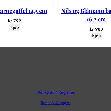
a
n
arnegaffel 14,5 cm
Nils og Blåmann b
t
16,2 cm
kr
792
a
Kjøp
l
kr
988
l
Kjøp
Min konto / Registrer
Retur & Refusjon
?