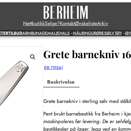
Nettbutikk
Selge?
Kontakt
Ønskeliste
Arkiv
ETER
TILBUD
ARM
BUNAD
EMALJE
HALS
NÅL
RING
UR
ØRE
SØLVTØY
ØV
Grete barnekniv 16
EIK (1954-)
Beskrivelse
Grete barnekniv i sterling sølv med stål
Pent brukt barnebestikk fra Berheim i kj
maskinpoleres før levering. De er selvføl
bestikkesker på lager, legg ved en kommen