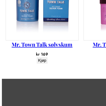
Mr. Town Talk sølvskum
Mr. T
kr
169
Kjøp