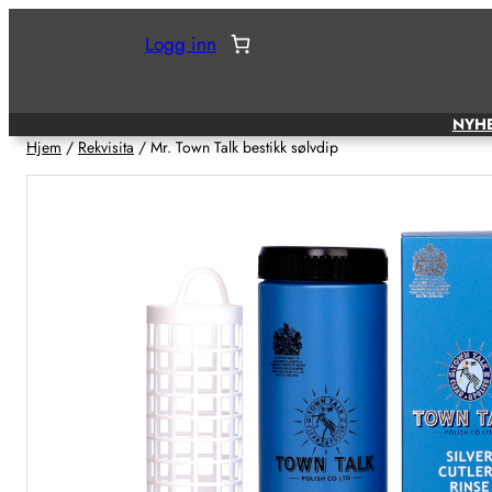
Hopp
Logg inn
til
innhold
NYH
Hjem
/
Rekvisita
/ Mr. Town Talk bestikk sølvdip