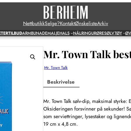
Nettbutikk
Selge?
Kontakt
Ønskeliste
Arkiv
ETER
TILBUD
ARM
BUNAD
EMALJE
HALS
NÅL
RING
UR
ØRE
SØLVTØY
ØV
Mr. Town Talk best
Mr. Town Talk
Beskrivelse
Mr. Town Talk sølv-dip, maksimal styrke: E
Oksideringen forsvinner på sekunder! Søl
som serviettringer, lysestaker og lignen
19 cm x 4,8 cm.