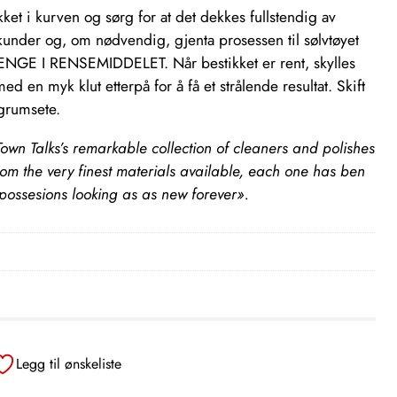
kket i kurven og sørg for at det dekkes fullstendig av
ekunder og, om nødvendig, gjenta prosessen til sølvtøyet
LENGE I RENSEMIDDELET. Når bestikket er rent, skylles
 en myk klut etterpå for å få et strålende resultat. Skift
 grumsete.
own Talks’s remarkable collection of cleaners and polishes
om the very finest materials available, each one has ben
 possesions looking as as new forever».
Legg til ønskeliste