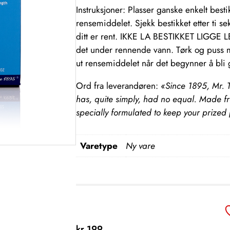
Instruksjoner: Plasser ganske enkelt besti
rensemiddelet. Sjekk bestikket etter ti s
ditt er rent. IKKE LA BESTIKKET LIGGE 
det under rennende vann. Tørk og puss med
ut rensemiddelet når det begynner å bli
Ord fra leverandøren:
«Since 1895, Mr. T
has, quite simply, had no equal. Made fr
specially formulated to keep your prized
Varetype
Ny vare
kr
199