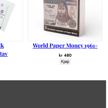
lk
World Paper Money 1961-
tav
kr
480
Kjøp