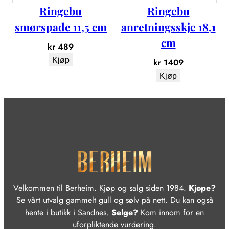
Ringebu
Ringebu
smørspade 11,5 cm
anretningsskje 18,1
cm
kr
489
Kjøp
kr
1409
Kjøp
Velkommen til Berheim. Kjøp og salg siden 1984.
Kjøpe?
Se vårt utvalg gammelt gull og sølv på nett. Du kan også
hente i butikk i Sandnes.
Selge?
Kom innom for en
uforpliktende vurdering.