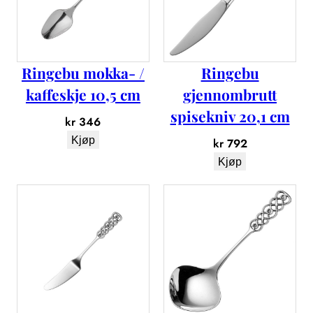
f
e
l
1
Ringebu mokka- /
Ringebu
4
,
kaffeskje 10,5 cm
gjennombrutt
5
spisekniv 20,1 cm
kr
346
c
m
Kjøp
kr
792
a
Kjøp
n
t
a
l
l