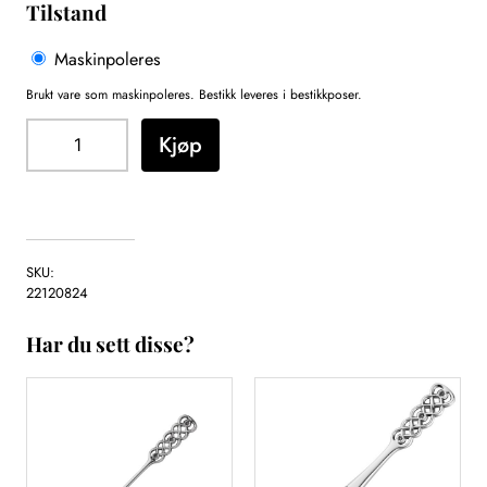
Tilstand
Maskinpoleres
Brukt vare som maskinpoleres. Bestikk leveres i bestikkposer.
R
Kjøp
i
n
g
e
b
SKU:
u
22120824
k
a
Har du sett disse?
k
e
g
a
f