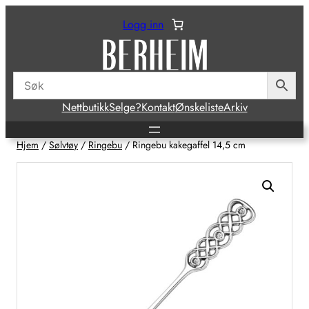
Hopp
Logg inn
til
innhold
Nettbutikk
Selge?
Kontakt
Ønskeliste
Arkiv
Hjem
/
Sølvtøy
/
Ringebu
/ Ringebu kakegaffel 14,5 cm