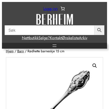
Hopp
Logg inn
til
innhold
Nettbutikk
Selge?
Kontakt
Ønskeliste
Arkiv
Hjem
/
Barn
/ Rødhette barneskje 15 cm