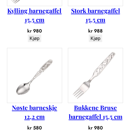
1
Kylling barnegaffel
Stork barnegaffel
5
c
15,5 cm
15,5 cm
m
kr
980
kr
988
a
n
Kjøp
Kjøp
t
a
l
l
Nøste barneskje
Bukkene Bruse
12,2 cm
barnegaffel 15,5 cm
kr
580
kr
980