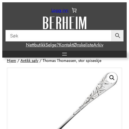
Hopp
Logg inn
til
innhold
Nettbutikk
Selge?
Kontakt
Ønskeliste
Arkiv
Hjem
/
Antikk sølv
/ Thomas Thomassen, stor spiseskje