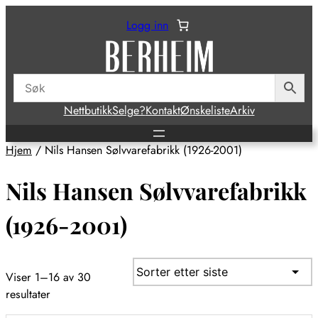
Logg inn
Nettbutikk
Selge?
Kontakt
Ønskeliste
Arkiv
Hjem
/ Nils Hansen Sølvvarefabrikk (1926-2001)
Nils Hansen Sølvvarefabrikk
(1926-2001)
Viser 1–16 av 30
Sortert
resultater
etter