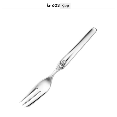
kr
603
Kjøp