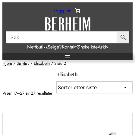
Hopp
Logg inn
til
innhold
Nettbutikk
Selge?
Kontakt
Ønskeliste
Arkiv
Hjem
/
Sølvtøy
/
Elisabeth
/ Side 2
Elisabeth
Sortert
Viser 17–27 av 27 resultater
etter
siste