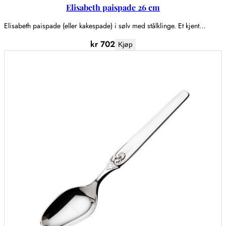
Elisabeth paispade 26 cm
Elisabeth paispade (eller kakespade) i sølv med stålklinge. Et kjent…
kr
702
Kjøp