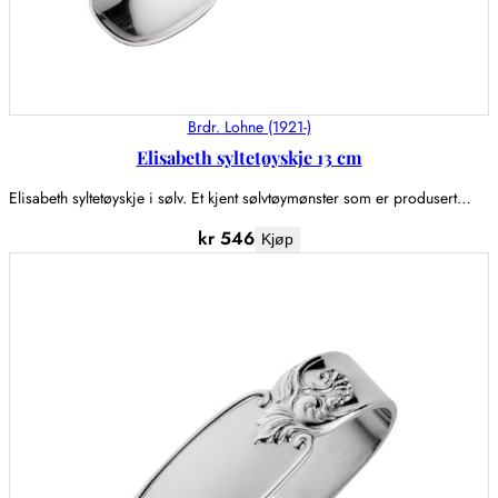
Brdr. Lohne (1921-)
Elisabeth syltetøyskje 13 cm
Elisabeth syltetøyskje i sølv. Et kjent sølvtøymønster som er produsert…
kr
546
Kjøp