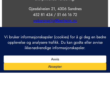
Gjesdalveien 21, 4306 Sandnes
452 81 434 / 51 66 16 72
webansvarlig@berheim.no
Åpent:
Tirsdag – Lørdag 10-17 (15)
(Stengt mandager)
Min konto / Registrer
Retur & Refusjon
Kjøpsbetingelser
Personvern
Betaling & Frakt
Nettbutikk