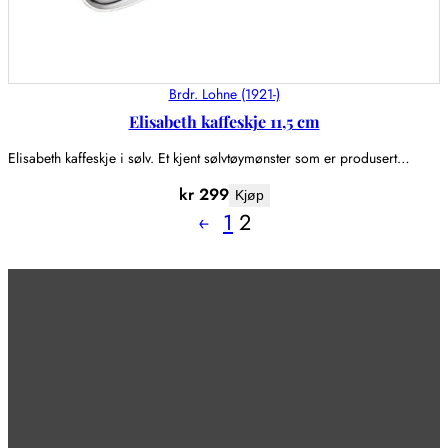
Brdr. Lohne (1921-)
Elisabeth kaffeskje 11,5 cm
Elisabeth kaffeskje i sølv. Et kjent sølvtøymønster som er produsert…
kr
299
Kjøp
←
1
2