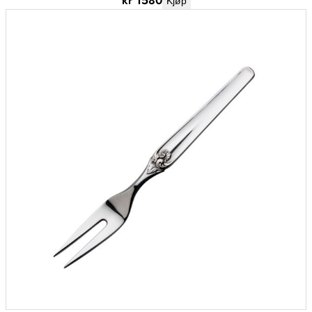
kr
1580
Kjøp