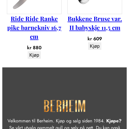
l
l
Ride Ride Ranke
Bukkene Bruse var.
pike barnekniv 16,7
II babyskje 11,5 cm
cm
kr
609
Kjøp
kr
880
Kjøp
Velkommen til Berheim. Kjøp og salg siden 1984.
Kjøpe?
Se vårt utvalg gammelt gull og sølv på nett. Du kan også