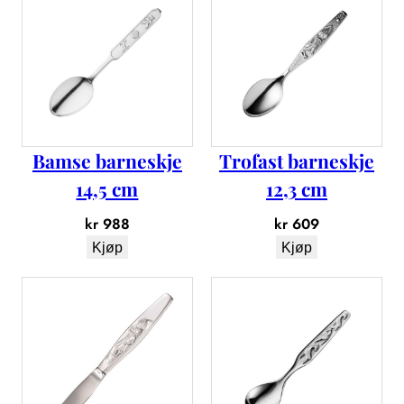
b
a
r
n
e
k
n
Bamse barneskje
Trofast barneskje
i
v
14,5 cm
12,3 cm
1
kr
988
kr
609
6
Kjøp
Kjøp
,
7
c
m
a
n
t
a