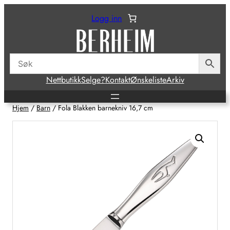
Hopp
Logg inn
til
innhold
Nettbutikk
Selge?
Kontakt
Ønskeliste
Arkiv
Hjem
/
Barn
/ Fola Blakken barnekniv 16,7 cm