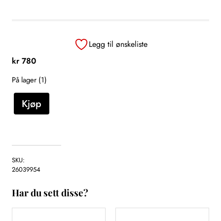
Legg til ønskeliste
kr
780
På lager (1)
F
Kjøp
o
l
a
B
l
SKU:
a
26039954
k
Har du sett disse?
k
e
n