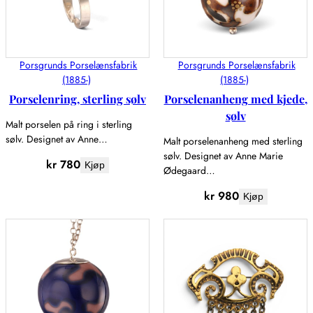
Porsgrunds Porselænsfabrik
Porsgrunds Porselænsfabrik
(1885-)
(1885-)
Porselenring, sterling sølv
Porselenanheng med kjede,
sølv
Malt porselen på ring i sterling
sølv. Designet av Anne…
Malt porselenanheng med sterling
sølv. Designet av Anne Marie
kr
780
Kjøp
Ødegaard…
kr
980
Kjøp