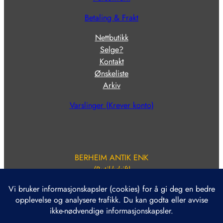
Betaling & Frakt
Nettbutikk
Selge?
Kontakt
Ønskeliste
Arkiv
Varslinger (Krever konto)
BERHEIM ANTIK ENK
(Butikkdrift)
Org.nr. NO 915 884 156
Kontonr. 1503 85 63812
E. BERHEIM AS