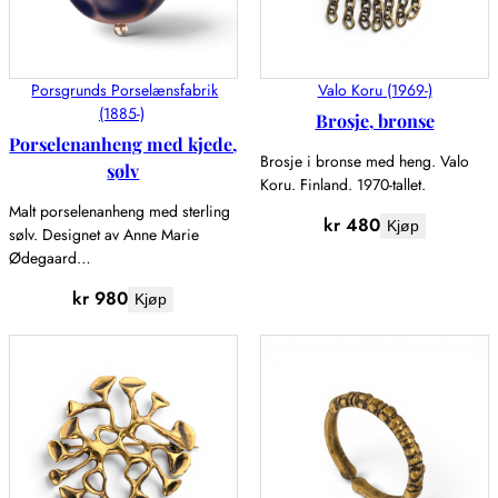
Porsgrunds Porselænsfabrik
Valo Koru (1969-)
(1885-)
Brosje, bronse
Porselenanheng med kjede,
Brosje i bronse med heng. Valo
sølv
Koru. Finland. 1970-tallet.
Malt porselenanheng med sterling
kr
480
Kjøp
sølv. Designet av Anne Marie
Ødegaard…
kr
980
Kjøp