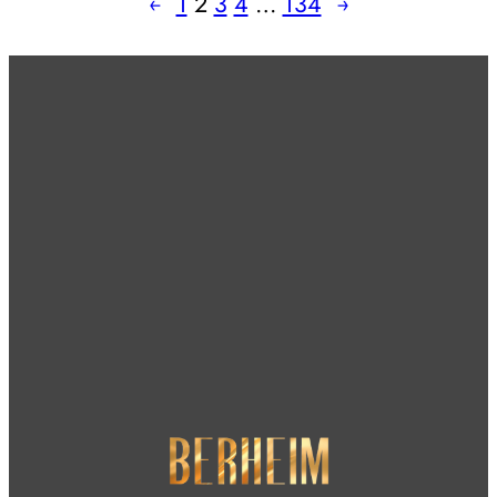
←
1
2
3
4
…
134
→