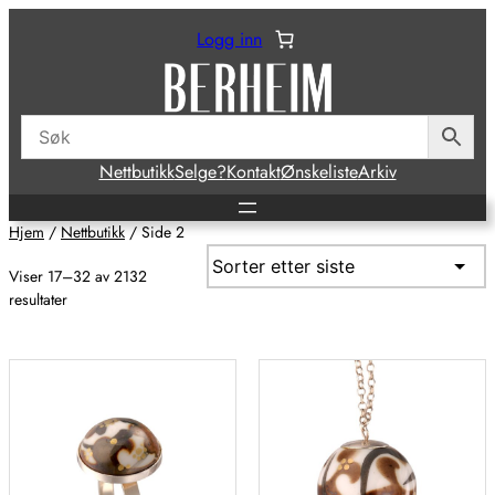
Hopp
Logg inn
til
innhold
Nettbutikk
Selge?
Kontakt
Ønskeliste
Arkiv
Hjem
/
Nettbutikk
/ Side 2
Viser 17–32 av 2132
Sortert
resultater
etter
siste