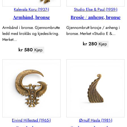
Kalevala Koru (1937-)
Studio Else & Paul (1959-)
Armbånd, bronse
Brosje / anheng, bronse
Armbånd i bronse. Gjennombrutte
Gjennombrutt brosje / anheng i
ledd med kroklås og kjedesikring.
bronse. Merket «Studio E &…
Merket…
kr
280
Kjøp
kr
580
Kjøp
Eivind Hillestad (1965-)
Ørnulf Hasla (1981-)