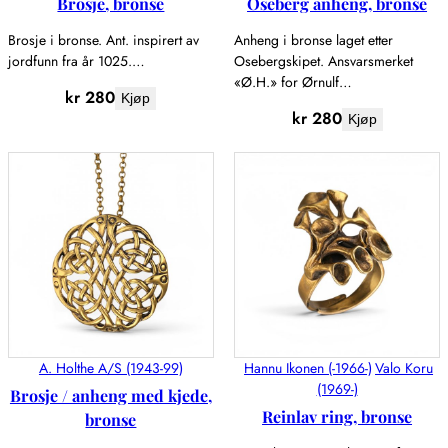
Brosje, bronse
Oseberg anheng, bronse
Brosje i bronse. Ant. inspirert av
Anheng i bronse laget etter
jordfunn fra år 1025.…
Osebergskipet. Ansvarsmerket
«Ø.H.» for Ørnulf…
kr
280
Kjøp
kr
280
Kjøp
A. Holthe A/S (1943-99)
Hannu Ikonen (-1966-)
Valo Koru
(1969-)
Brosje / anheng med kjede,
Reinlav ring, bronse
bronse