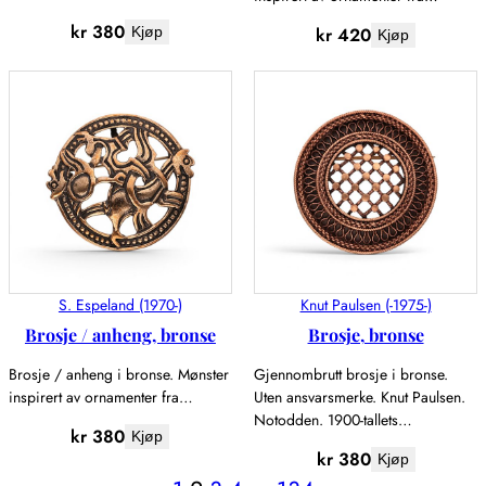
kr
380
kr
420
Kjøp
Kjøp
S. Espeland (1970-)
Knut Paulsen (-1975-)
Brosje / anheng, bronse
Brosje, bronse
Brosje / anheng i bronse. Mønster
Gjennombrutt brosje i bronse.
inspirert av ornamenter fra…
Uten ansvarsmerke. Knut Paulsen.
Notodden. 1900-tallets…
kr
380
Kjøp
kr
380
Kjøp