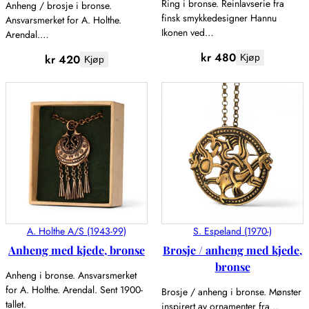
Ring i bronse. Reinlavserie fra
Anheng / brosje i bronse.
finsk smykkedesigner Hannu
Ansvarsmerket for A. Holthe.
Ikonen ved…
Arendal.…
kr
480
kr
420
Kjøp
Kjøp
A. Holthe A/S (1943-99)
S. Espeland (1970-)
Anheng med kjede, bronse
Brosje / anheng med kjede,
bronse
Anheng i bronse. Ansvarsmerket
for A. Holthe. Arendal. Sent 1900-
Brosje / anheng i bronse. Mønster
tallet.
inspirert av ornamenter fra…