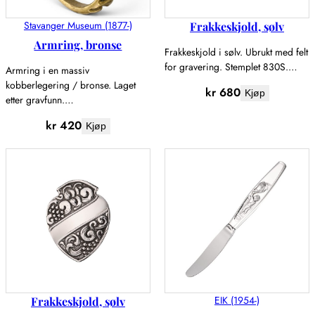
Stavanger Museum (1877-)
Frakkeskjold, sølv
Armring, bronse
Frakkeskjold i sølv. Ubrukt med felt
for gravering. Stemplet 830S.…
Armring i en massiv
kobberlegering / bronse. Laget
kr
680
Kjøp
etter gravfunn.…
kr
420
Kjøp
EIK (1954-)
Frakkeskjold, sølv