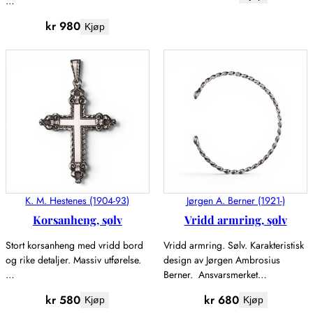
…
kr
980
Kjøp
K. M. Hestenes (1904-93)
Jørgen A. Berner (1921-)
Korsanheng, sølv
Vridd armring, sølv
Stort korsanheng med vridd bord
Vridd armring. Sølv. Karakteristisk
og rike detaljer. Massiv utførelse.
design av Jørgen Ambrosius
…
Berner. Ansvarsmerket…
kr
580
kr
680
Kjøp
Kjøp