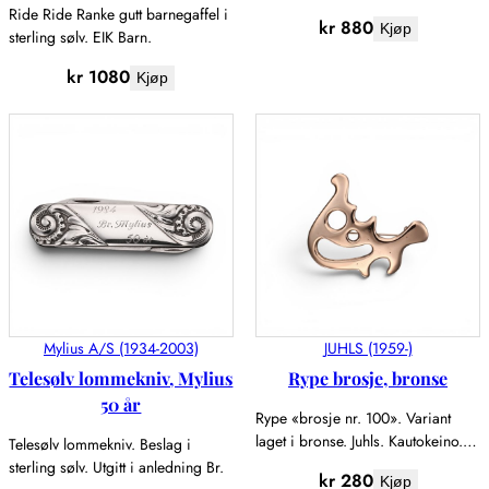
Ride Ride Ranke gutt barnegaffel i
kr
880
Kjøp
sterling sølv. EIK Barn.
kr
1080
Kjøp
Mylius A/S (1934-2003)
JUHLS (1959-)
Telesølv lommekniv, Mylius
Rype brosje, bronse
50 år
Rype «brosje nr. 100». Variant
laget i bronse. Juhls. Kautokeino.…
Telesølv lommekniv. Beslag i
sterling sølv. Utgitt i anledning Br.
kr
280
Kjøp