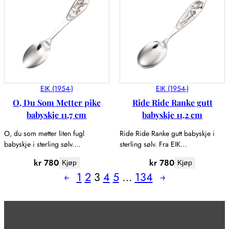
EIK (1954-)
EIK (1954-)
O, Du Som Metter pike
Ride Ride Ranke gutt
babyskje 11,7 cm
babyskje 11,2 cm
O, du som metter liten fugl
Ride Ride Ranke gutt babyskje i
babyskje i sterling sølv.…
sterling sølv. Fra EIK…
kr
780
kr
780
Kjøp
Kjøp
←
1
2
3
4
5
…
134
→