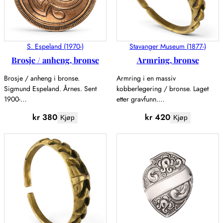
S. Espeland (1970-)
Stavanger Museum (1877-)
Brosje / anheng, bronse
Armring, bronse
Brosje / anheng i bronse.
Armring i en massiv
Sigmund Espeland. Årnes. Sent
kobberlegering / bronse. Laget
1900-…
etter gravfunn.…
kr
380
kr
420
Kjøp
Kjøp