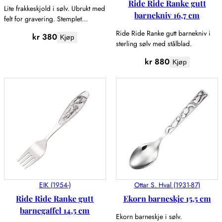
Ride Ride Ranke gutt
Lite frakkeskjold i sølv. Ubrukt med
barnekniv 16,7 cm
felt for gravering. Stemplet…
Ride Ride Ranke gutt barnekniv i
kr
380
Kjøp
sterling sølv med stålblad.
kr
880
Kjøp
EIK (1954-)
Ottar S. Hval (1931-87)
Ride Ride Ranke gutt
Ekorn barneskje 15,5 cm
barnegaffel 14,5 cm
Ekorn barneskje i sølv.