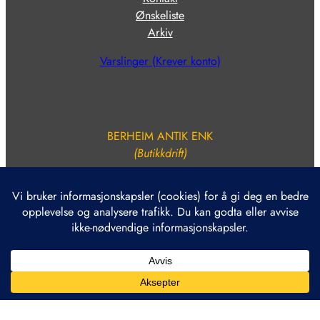
Ønskeliste
Arkiv
Varslinger (Krever konto)
BERHEIM ANTIK ENK
(Butikkdrift)
Org.nr. NO 915 884 156
Kontonr. 1503 85 63812
E. BERHEIM AS
(Håndtering av edelmetall)
Org.nr. NO 937 578 261
Nyhetsbrev for nyheter og tilbud